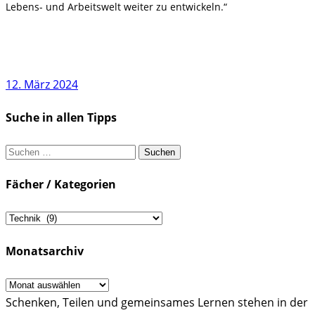
Lebens- und Arbeitswelt weiter zu entwickeln.“
12. März 2024
Suche in allen Tipps
Suchen
nach:
Fächer / Kategorien
Fächer
/
Monatsarchiv
Kategorien
Monatsarchiv
Schenken, Teilen und gemeinsames Lernen stehen in der