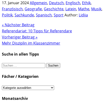
17. Januar 2024
Allgemein
,
Deutsch
,
Englisch
,
Ethik
,
Französisch
,
Geografie
,
Geschichte
,
Latein
,
Mathe
,
Musik
,
Politik
,
Sachkunde
,
Spanisch
,
Sport
Author:
Lidiia
« Nächster Beitrag
Referendariat: 10 Tipps für Referendare
Vorheriger Beitrag »
Mehr Disziplin im Klassenzimmer
Suche in allen Tipps
Suchen
nach:
Fächer / Kategorien
Fächer
/
Monatsarchiv
Kategorien