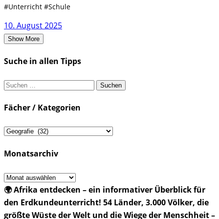
#Unterricht #Schule
10. August 2025
Show More
Suche in allen Tipps
Suchen
nach:
Fächer / Kategorien
Fächer
/
Monatsarchiv
Kategorien
Monatsarchiv
🌍 Afrika entdecken – ein informativer Überblick für
den Erdkundeunterricht! 54 Länder, 3.000 Völker, die
größte Wüste der Welt und die Wiege der Menschheit –