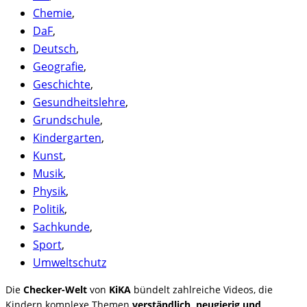
Chemie
,
DaF
,
Deutsch
,
Geografie
,
Geschichte
,
Gesundheitslehre
,
Grundschule
,
Kindergarten
,
Kunst
,
Musik
,
Physik
,
Politik
,
Sachkunde
,
Sport
,
Umweltschutz
Die
Checker-Welt
von
KiKA
bündelt zahlreiche Videos, die
Kindern komplexe Themen
verständlich, neugierig und